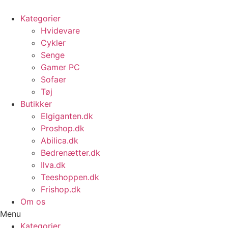
Videre
til
Kategorier
indhold
Hvidevare
Cykler
Senge
Gamer PC
Sofaer
Tøj
Butikker
Elgiganten.dk
Proshop.dk
Abilica.dk
Bedrenætter.dk
Ilva.dk
Teeshoppen.dk
Frishop.dk
Om os
Menu
Kategorier