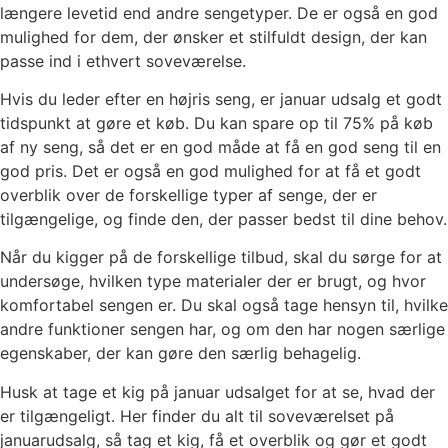
længere levetid end andre sengetyper. De er også en god
mulighed for dem, der ønsker et stilfuldt design, der kan
passe ind i ethvert soveværelse.
Hvis du leder efter en højris seng, er januar udsalg et godt
tidspunkt at gøre et køb. Du kan spare op til 75% på køb
af ny seng, så det er en god måde at få en god seng til en
god pris. Det er også en god mulighed for at få et godt
overblik over de forskellige typer af senge, der er
tilgængelige, og finde den, der passer bedst til dine behov.
Når du kigger på de forskellige tilbud, skal du sørge for at
undersøge, hvilken type materialer der er brugt, og hvor
komfortabel sengen er. Du skal også tage hensyn til, hvilke
andre funktioner sengen har, og om den har nogen særlige
egenskaber, der kan gøre den særlig behagelig.
Husk at tage et kig på januar udsalget for at se, hvad der
er tilgængeligt. Her finder du alt til soveværelset på
januarudsalg, så tag et kig, få et overblik og gør et godt