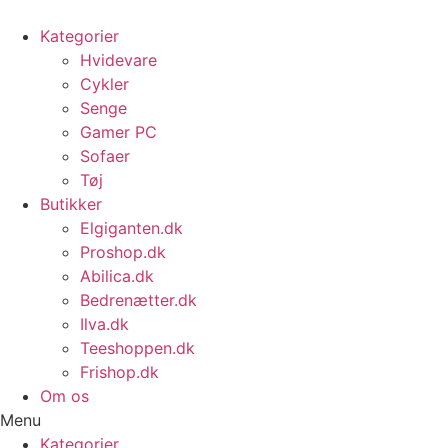
Videre
til
Kategorier
indhold
Hvidevare
Cykler
Senge
Gamer PC
Sofaer
Tøj
Butikker
Elgiganten.dk
Proshop.dk
Abilica.dk
Bedrenætter.dk
Ilva.dk
Teeshoppen.dk
Frishop.dk
Om os
Menu
Kategorier