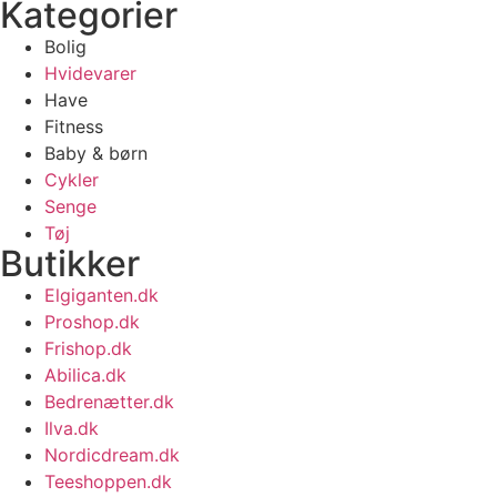
Kategorier
Bolig
Hvidevarer
Have
Fitness
Baby & børn
Cykler
Senge
Tøj
Butikker
Elgiganten.dk
Proshop.dk
Frishop.dk
Abilica.dk
Bedrenætter.dk
Ilva.dk
Nordicdream.dk
Teeshoppen.dk