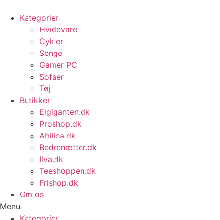
Videre
til
Kategorier
indhold
Hvidevare
Cykler
Senge
Gamer PC
Sofaer
Tøj
Butikker
Elgiganten.dk
Proshop.dk
Abilica.dk
Bedrenætter.dk
Ilva.dk
Teeshoppen.dk
Frishop.dk
Om os
Menu
Kategorier