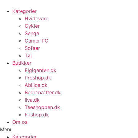
Videre
til
Kategorier
indhold
Hvidevare
Cykler
Senge
Gamer PC
Sofaer
Tøj
Butikker
Elgiganten.dk
Proshop.dk
Abilica.dk
Bedrenætter.dk
Ilva.dk
Teeshoppen.dk
Frishop.dk
Om os
Menu
Kategorier