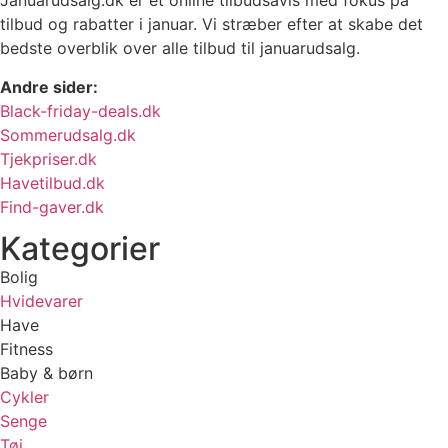
Januarudsalg.dk er et online tilbudsavis med fokus på
tilbud og rabatter i januar. Vi stræber efter at skabe det
bedste overblik over alle tilbud til januarudsalg.
Andre sider:
Black-friday-deals.dk
Sommerudsalg.dk
Tjekpriser.dk
Havetilbud.dk
Find-gaver.dk
Kategorier
Bolig
Hvidevarer
Have
Fitness
Baby & børn
Cykler
Senge
Tøj